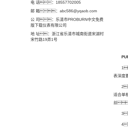
电 话：18557702005
邮 箱：abc586@yqaob.com
公 司：乐清市PROBURN中文免费
版下载仪表有限公司
地 址：浙江省乐清市城南街道宋湖村
宋竹路19弄1号
P
1
表深度
2
适合单
丝
3
4