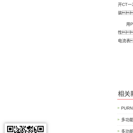
开CT
装
用PU
性
电流表
相关
PUR
多功
多功